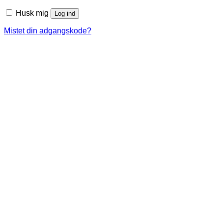
Husk mig
Log ind
Mistet din adgangskode?