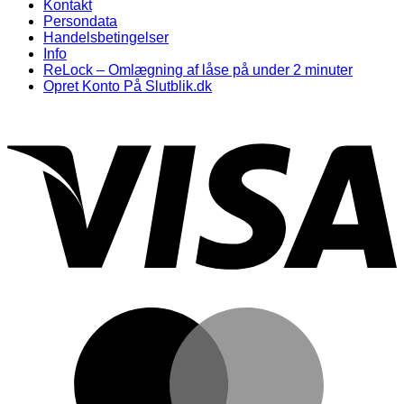
Kontakt
Persondata
Handelsbetingelser
Info
ReLock – Omlægning af låse på under 2 minuter
Opret Konto På Slutblik.dk