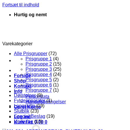
Fortsæt til indhold
Hurtig og nemt
Varekategorier
Alle Prisgrupper
(72)
Prisgruppe 1
(4)
Prisgruppe 2
(15)
Prisgruppe 3
(25)
Prisgruppe 4
(24)
Forside
Prisgruppe 5
(2)
Shop
Prisgruppe 6
(1)
Kontakt
Prisgruppe 7
(1)
Info
Dørstolper
(9)
Persondata
Fyldeapparater
(1)
Handelsbetingelser
Langskilte
(19)
Opret Konto
Slutblik
(23)
Special Beslag
(19)
Log ind
Underlag
(13)
Kurv /
kr.
0,00
0