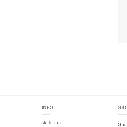
INFO
SI
slutblik.dk
Sho