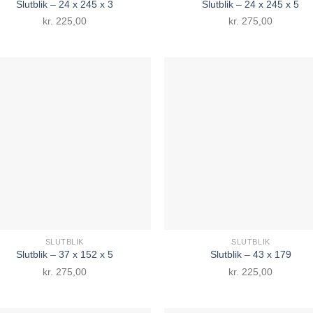
Slutblik – 24 x 245 x 3
Slutblik – 24 x 245 x 5
kr.
225,00
kr.
275,00
SLUTBLIK
SLUTBLIK
Slutblik – 37 x 152 x 5
Slutblik – 43 x 179
kr.
275,00
kr.
225,00