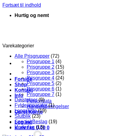
Fortsæt til indhold
Hurtig og nemt
Varekategorier
Alle Prisgrupper
(72)
Prisgruppe 1
(4)
Prisgruppe 2
(15)
Prisgruppe 3
(25)
Prisgruppe 4
(24)
Forside
Prisgruppe 5
(2)
Shop
Prisgruppe 6
(1)
Kontakt
Prisgruppe 7
(1)
Info
Dørstolper
(9)
Persondata
Fyldeapparater
(1)
Handelsbetingelser
Langskilte
(19)
Opret Konto
Slutblik
(23)
Special Beslag
(19)
Log ind
Underlag
(13)
Kurv /
kr.
0,00
0