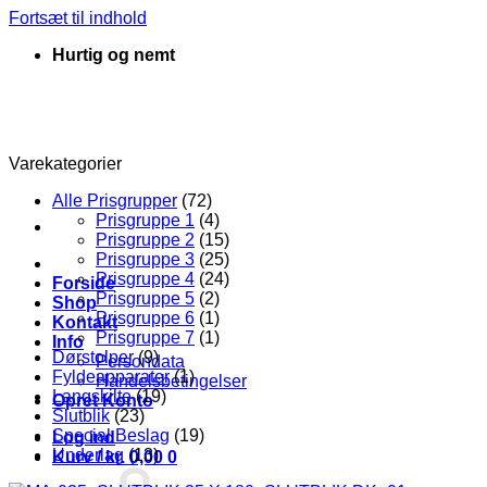
Fortsæt til indhold
Hurtig og nemt
Varekategorier
Alle Prisgrupper
(72)
Prisgruppe 1
(4)
Prisgruppe 2
(15)
Prisgruppe 3
(25)
Prisgruppe 4
(24)
Forside
Prisgruppe 5
(2)
Shop
Prisgruppe 6
(1)
Kontakt
Prisgruppe 7
(1)
Info
Dørstolper
(9)
Persondata
Fyldeapparater
(1)
Handelsbetingelser
Langskilte
(19)
Opret Konto
Slutblik
(23)
Special Beslag
(19)
Log ind
Underlag
(13)
Kurv /
kr.
0,00
0